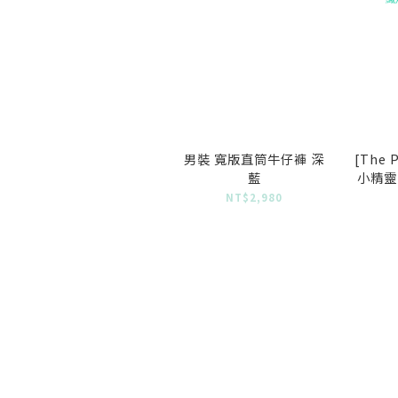
男裝 寬版直筒牛仔褲 深
[The
藍
小精靈
NT$2,980