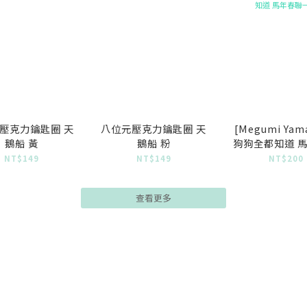
壓克力鑰匙圈 天
八位元壓克力鑰匙圈 天
[Megumi Yam
鵝船 黃
鵝船 粉
狗狗全都知道 
一組
NT$149
NT$149
NT$200
查看更多