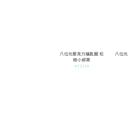
八位元壓克力鑰匙圈 松
八位元
樹小郵票
NT$149