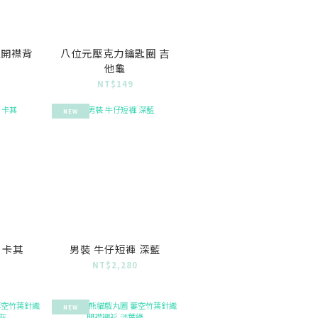
邊開襟背
八位元壓克力鑰匙圈 吉
他龜
0
NT$149
NEW
 卡其
男裝 牛仔短褲 深藍
0
NT$2,280
NEW