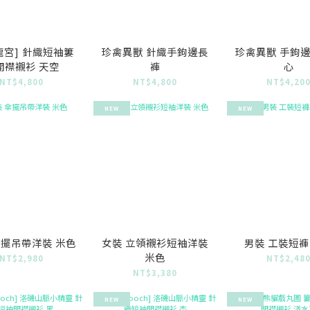
龍宮] 針織短袖簍
珍禽異獸 針織手鉤邊長
珍禽異獸 手鉤
開襟襯衫 天空
褲
心
NT$4,800
NT$4,800
NT$4,20
NEW
NEW
傘擺吊帶洋裝 米色
女裝 立領襯衫短袖洋裝
男裝 工裝短褲
米色
NT$2,980
NT$2,48
NT$3,380
NEW
NEW