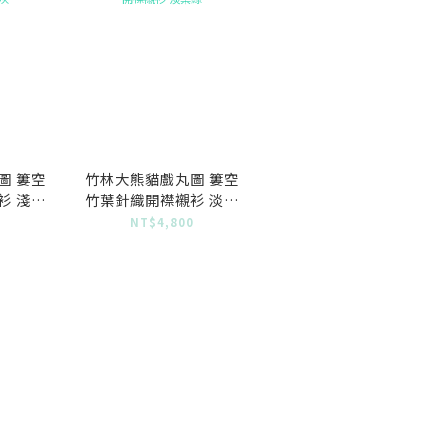
圖 簍空
竹林大熊貓戲丸圖 簍空
衫 淺水
竹葉針織開襟襯衫 淡葉
綠
0
NT$4,800