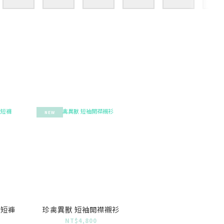
NEW
織短褲
珍禽異獸 短袖開襟襯衫
0
NT$4,800