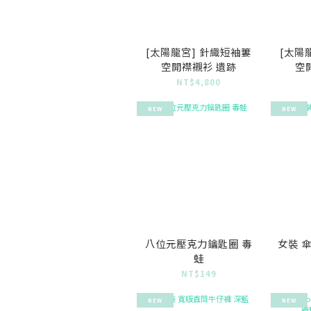
[太陽龍宮] 針織短袖簍
[太陽
空開襟襯衫 遺跡
空
NT$4,800
NEW
NEW
八位元壓克力鑰匙圈 毒
女裝 
蛙
NT$149
NEW
NEW