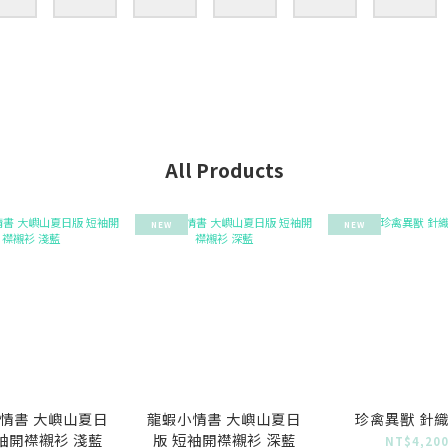
All Products
NEW
NEW
情書 大嶼山夏日
龍蝦小情書 大嶼山夏日
珍禽異獸 針
袖開襟襯衫 淺藍
版 短袖開襟襯衫 深藍
NT$4,20