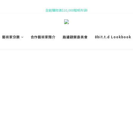
全館購物滿$10,000贈帆布袋!
新會員即贈 $50購物金!
新會員即贈 $50購物金!
藝術家分類
合作藝術家簡介
路邊觀察委員會
8bit.t.d Lookbook