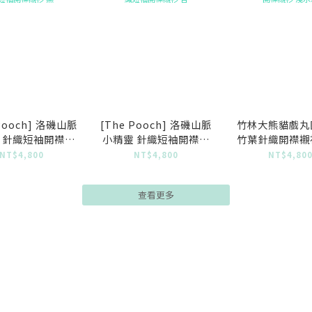
 Pooch] 洛磯山脈
[The Pooch] 洛磯山脈
竹林大熊貓戲丸
 針織短袖開襟襯
小精靈 針織短袖開襟襯
竹葉針織開襟襯
衫 黑
衫 杏
灰
NT$4,800
NT$4,800
NT$4,80
查看更多