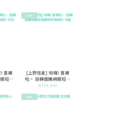
NEW
! 喜襪
[上野恆星] 哈囉! 喜襪
網眼短袖
啦。 迴轉圖騰網眼短袖
 灰白
開襟針織襯衫 灰藍
0
NT$4,800
NEW