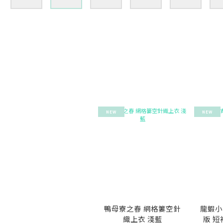
NEW
NEW
鴨母寮之春 網格簍空針
龍蝦小
織上衣 淺藍
版 短