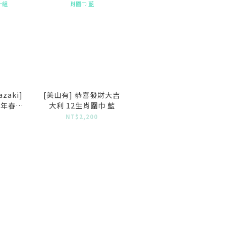
azaki]
[美山有] 恭喜發財大吉
馬年春聯
大利 12生肖圍巾 藍
NT$2,200