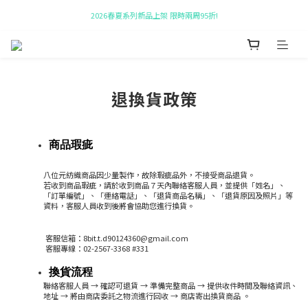
2026春夏系列新品上架 限時兩周95折!
新會員即贈 $50購物金!
全館購物滿$10,000贈帆布袋!
新會員即贈 $50購物金!
退換貨政策
商品瑕疵
八位元紡織商品因少量製作，故除瑕疵品外，不接受商品退貨。
若收到商品瑕疵，請於收到商品７天內聯絡客服人員，並提供「姓名」、
「訂單編號」、「連絡電話」、「退貨商品名稱」、「退貨原因及照片」等
資料，客服人員收到後將會協助您進行換貨。
客服信箱：
8bit.t.d90124360@gmail.com
客服專線：02-2567-3368 #331
換貨流程
聯絡客服人員 → 確認可退貨 → 準備完整商品 → 提供收件時間及聯絡資訊、
地址 → 將由商店委託之物流進行回收
→ 商店寄出換貨商品 。