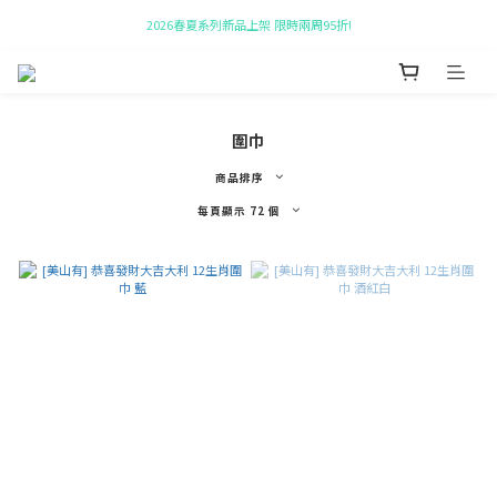
2026春夏系列新品上架 限時兩周95折!
新會員即贈 $50購物金!
全館購物滿$10,000贈帆布袋!
新會員即贈 $50購物金!
圍巾
商品排序
每頁顯示 72 個