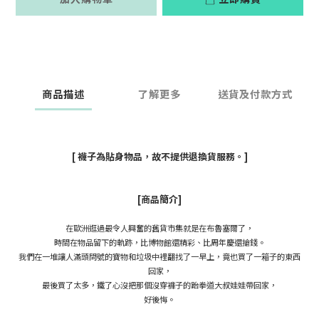
商品描述
了解更多
送貨及付款方式
[ 襪子為貼身物品，故不提供退換貨服務。]
[商品簡介]
在歐洲逛過最令人興奮的舊貨市集就是在布魯塞爾了，
時間在物品留下的軌跡，比博物館還精彩、比周年慶還搶錢。
我們在一堆讓人滿頭問號的寶物和垃圾中裡翻找了一早上，竟也買了一箱子的東西
回家，
最後買了太多，鐵了心沒把那個沒穿褲子的跆拳道大叔娃娃帶回家，
好後悔。