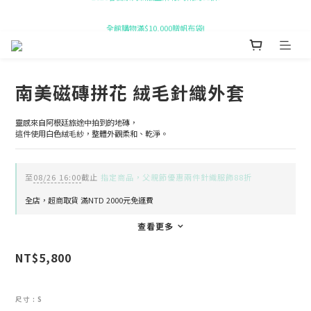
全館購物滿$10,000贈帆布袋!
新會員即贈 $50購物金!
新會員即贈 $50購物金!
南美磁磚拼花 絨毛針織外套
靈感來自阿根廷旅途中拍到的地磚，
這件使用白色絨毛紗，整體外觀柔和、乾淨。
至
08/26 16:00
截止
指定商品，父親節優惠兩件針織服飾88折
全店，超商取貨 滿NTD 2000元免運費
查看更多
NT$5,800
尺寸
: S