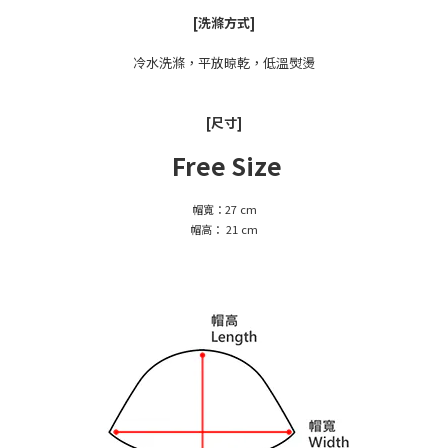
[洗滌方式]
冷水洗滌，平放晾乾，低溫熨燙
[尺寸]
Free Size
帽寬：27 cm
帽高： 21 cm