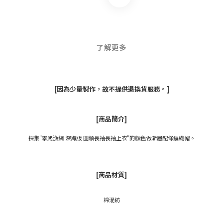
了解更多
[因為少量製作，故不提供退換貨服務。]
[商品簡介]
採集"攀爬漁網 深海版 圓領長袖長袖上衣"的顏色做漸層配條編織帽。
[商品材質]
棉混紡