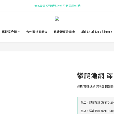
全館購物滿$10,000贈帆布袋!
新會員即贈 $50購物金!
新會員即贈 $50購物金!
藝術家分類
合作藝術家簡介
路邊觀察委員會
8bit.t.d Lookbook
攀爬漁網 深
採集"攀爬漁網 深海版 圓領
全店，超商取貨 滿NTD 2
全店，送貨到府 滿NTD 3