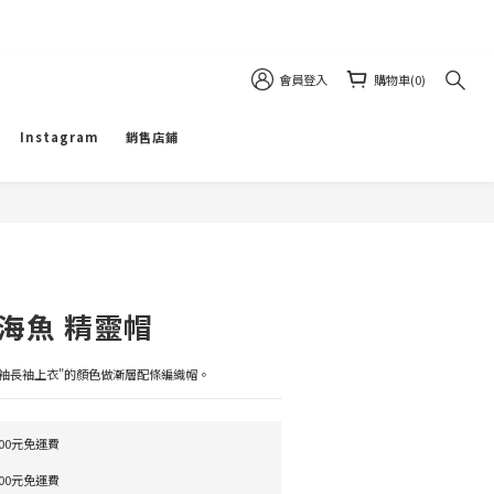
會員登入
購物車(0)
Instagram
銷售店鋪
立即購買
海魚 精靈帽
長袖長袖上衣"的顏色做漸層配條編織帽。
000元免運費
000元免運費