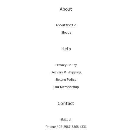
About
About 8bit.t.d
Shops
Help
Privacy Policy
Delivery & Shipping
Return Policy
Our Membership
Contact
8bit.t.d.
Phone / 02-2567-3368 #331