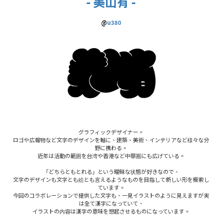
- 美山有 -
@
u
380
グラフィックデザイナー。
ロゴや広報物など文字のデザインを軸に、建築、美術、インテリアなど様々な分
野に携わる。
近年は活動の範囲を台湾や香港など中華圏にも広げている。
「どちらともとれる」という曖昧な状態が好きなので、
文字のデザインも文字とも絵とも言えるようなものを目指して新しい形を模索し
ています。
今回のコラボレーションで提供した文字も、一見イラストのように見えますが実
は全て漢字になっていて、
イラストの内容は漢字の意味を想起させるものになっています。