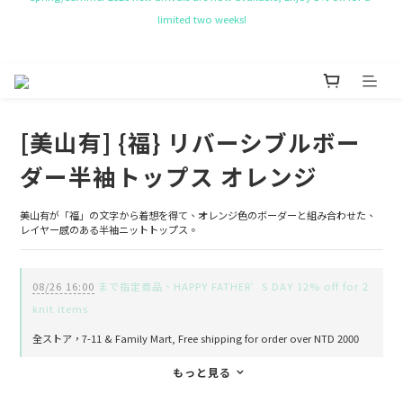
NT$ 50 Coupon for New membership
Get Free Tote bag for order over NT$ 10,000.
NT$ 50 Coupon for New membership
[美山有] {福} リバーシブルボー
ダー半袖トップス オレンジ
美山有が「福」の文字から着想を得て、オレンジ色のボーダーと組み合わせた、
レイヤー感のある半袖ニットトップス。
08/26 16:00
まで指定商品、HAPPY FATHER’S DAY 12% off for 2
knit items
全ストア，7-11 & Family Mart, Free shipping for order over NTD 2000
もっと見る