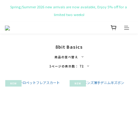
Spring/Summer 2026 new arrivals are now available, Enjoy 5% off for a 
NT$ 50 Coupon for New membership
limited two weeks!
Get Free Tote bag for order over NT$ 10,000.
8bit Basics
NT$ 50 Coupon for New membership
商品の並べ替え
1ページの表示数： 72
NEW
NEW