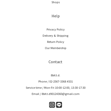
Shops
Help
Privacy Policy
Delivery & Shipping
Return Policy
Our Membership
Contact
8bit.t.d.
Phone / 02-2567-3368 #331
Service time / Mon-Fri 10:00-12:00, 13:30-17:30
Email / 8bit.t.d90124360@gmail.com