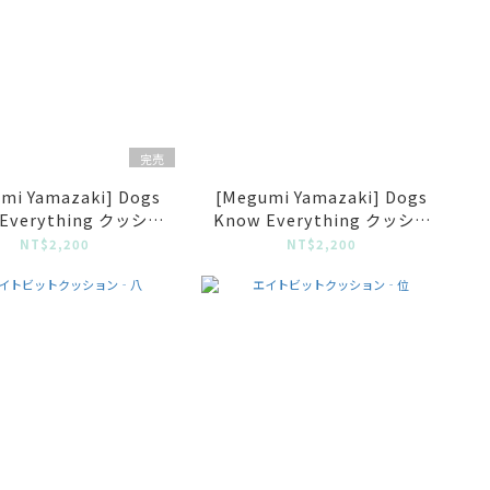
完売
mi Yamazaki] Dogs
[Megumi Yamazaki] Dogs
 Everything クッショ
Know Everything クッショ
ン 犬Ⅾ
ン 犬C
NT$2,200
NT$2,200