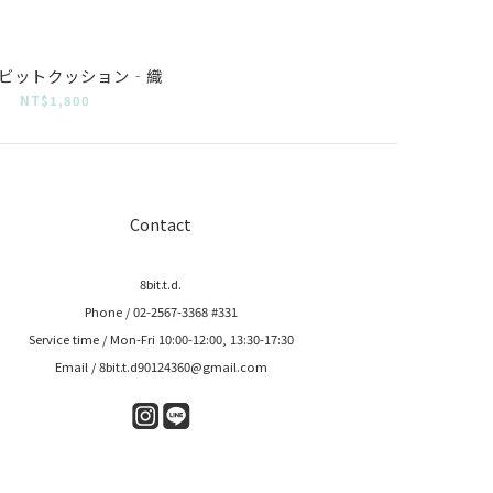
ビットクッション‐織
NT$1,800
Contact
8bit.t.d.
Phone / 02-2567-3368 #331
Service time / Mon-Fri 10:00-12:00, 13:30-17:30
Email / 8bit.t.d90124360@gmail.com