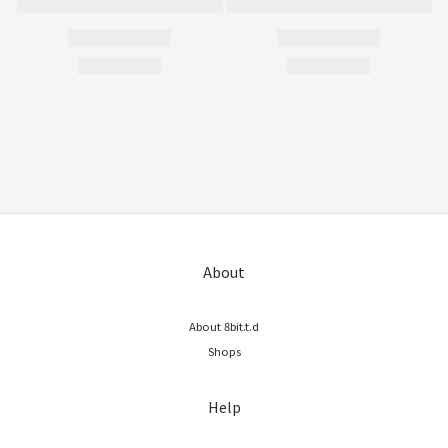
About
About 8bit.t.d
Shops
Help