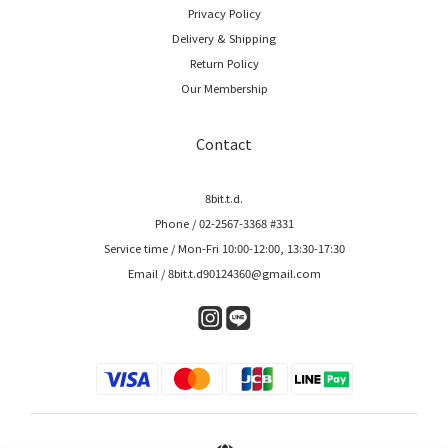
Privacy Policy
Delivery & Shipping
Return Policy
Our Membership
Contact
8bit.t.d.
Phone / 02-2567-3368 #331
Service time / Mon-Fri 10:00-12:00, 13:30-17:30
Email / 8bit.t.d90124360@gmail.com