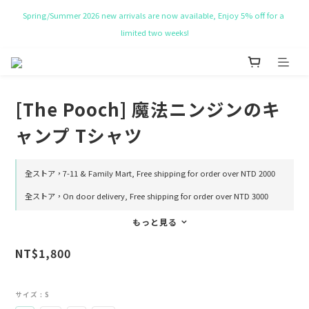
limited two weeks!
NT$ 50 Coupon for New membership
Get Free Tote bag for order over NT$ 10,000.
NT$ 50 Coupon for New membership
[The Pooch] 魔法ニンジンのキ
ャンプ Tシャツ
全ストア，7-11 & Family Mart, Free shipping for order over NTD 2000
全ストア，On door delivery, Free shipping for order over NTD 3000
もっと見る
NT$1,800
サイズ
: S