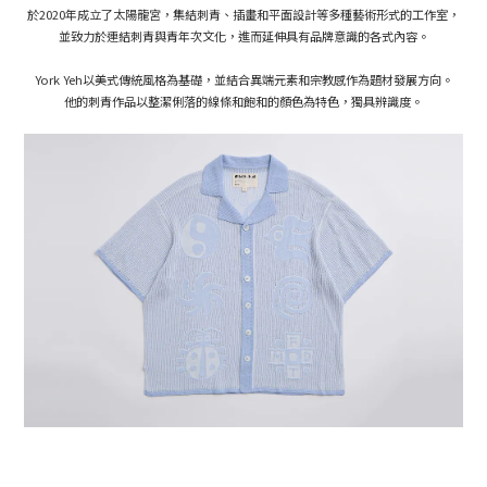
於2020年成立了太陽龍宮，集結刺青、插畫和平面設計等多種藝術形式的工作室，
並致力於連結刺青與青年次文化，進而延伸具有品牌意識的各式內容。
York Yeh以美式傳統風格為基礎，並結合異端元素和宗教感作為題材發展方向。
他的刺青作品以整潔俐落的線條和飽和的顏色為特色，獨具辨識度。