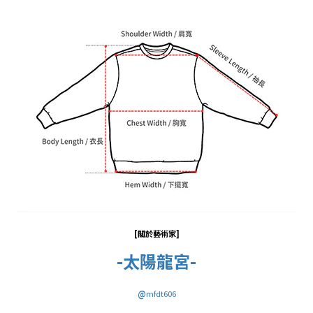
[關於藝術家
]
-太陽龍宮-
@
mfdt606