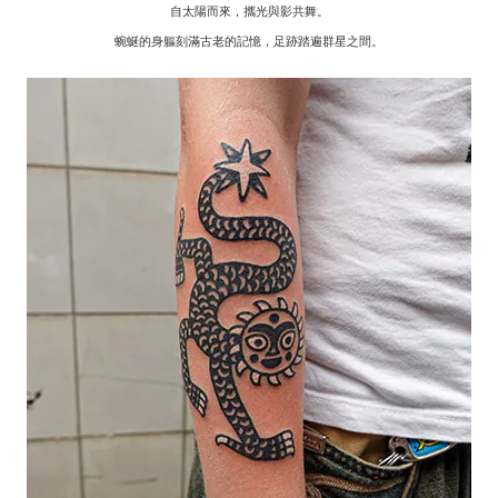
自太陽而來，攜光與影共舞。
蜿蜒的身軀刻滿古老的記憶，足跡踏遍群星之間。