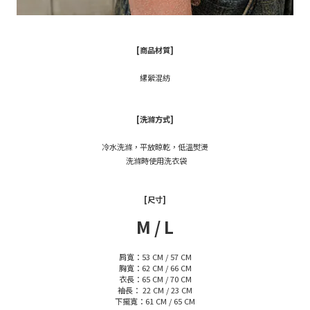
[商品材質]
縲縈混紡
[洗滌方式]
冷水洗滌，平放晾乾，低溫熨燙
洗滌時使用洗衣袋
[尺寸]
M / L
肩寬：53 CM / 57 CM
胸寬：62 CM /
66 CM
衣長：65 CM / 70 CM
袖長
：
22
CM / 23
CM
下擺寬
：61
CM / 65
CM