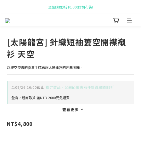
全館購物滿$10,000贈帆布袋!
新會員即贈 $50購物金!
新會員即贈 $50購物金!
[太陽龍宮] 針織短袖簍空開襟襯
衫 天空
以縷空交織的春夏手感再現太陽龍宮的經典圖騰。
至
08/26 16:00
截止
指定商品，父親節優惠兩件針織服飾88折
全店，超商取貨 滿NTD 2000元免運費
查看更多
NT$4,800