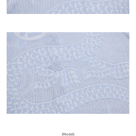
[Model
]