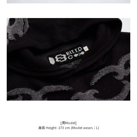
[男Model]
身高 Height :173 cm (Model wears：L)