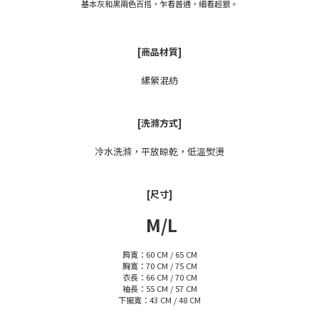
基本灰和黑兩色百搭，乍看普通，細看超狠。
[商品材質]
縲縈混紡
[洗滌方式]
冷水洗滌，平放晾乾，低溫熨燙
[尺寸]
M/L
肩寬：60 CM / 65 CM
胸寬：70 CM / 75 CM
衣長：66 CM / 70 CM
袖長：55 CM / 57 CM
下擺寬：43 CM / 48 CM