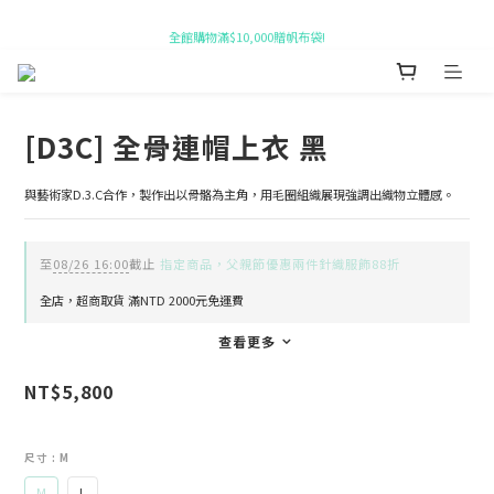
全館購物滿$10,000贈帆布袋!
新會員即贈 $50購物金!
新會員即贈 $50購物金!
[D3C] 全骨連帽上衣 黑
與藝術家D.3.C合作，製作出以骨骼為主角，用毛圈組織展現強調出織物立體感。
至
08/26 16:00
截止
指定商品，父親節優惠兩件針織服飾88折
全店，超商取貨 滿NTD 2000元免運費
查看更多
NT$5,800
尺寸
: M
M
L